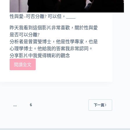
性與愛–可否分離? 可以但，____
昨天我看到這個影片非常喜歡，關於性與愛
是否可以分離?
分析者是曾寶瑩博士，他是性學專家，也是
心理學博士。他給我的答案我非常認同。
分享影片中我覺得精彩的觀念
閱讀全文
性
與
愛
–
可
否
分
4
...
6
下一頁
離?
可
以
但，