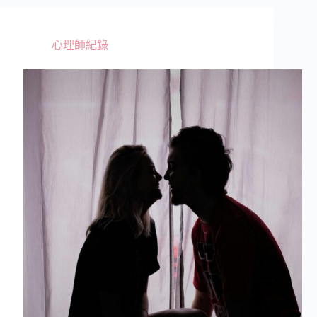
怎
麼
回
心理師紀錄
事?