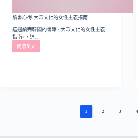
讀書心得-大眾文化的女性主義指南
這週讀完韓國的書籍 <大眾文化的女性主義
指南>，這…
閱讀全文
讀
書
心
得-
大
眾
文
化
的
女
1
2
3
性
主
義
指