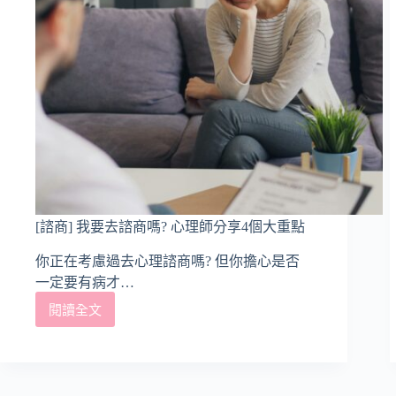
[諮商] 我要去諮商嗎? 心理師分享4個大重點
你正在考慮過去心理諮商嗎? 但你擔心是否
一定要有病才…
閱讀全文
[諮
商]
我
要
去