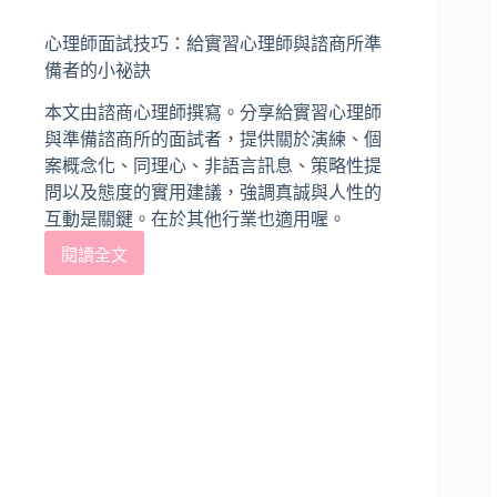
在
癒
企
的
心理師面試技巧：給實習心理師與諮商所準
業
4
備者的小祕訣
的
個
實
原
本文由諮商心理師撰寫。分享給實習心理師
務
因
與準備諮商所的面試者，提供關於演練、個
應
案概念化、同理心、非語言訊息、策略性提
用
問以及態度的實用建議，強調真誠與人性的
與
經
互動是關鍵。在於其他行業也適用喔。
驗
閱讀全文
心
分
理
享：
師
為
面
心
試
理
技
師
巧：
開
給
創
實
藍
習
海