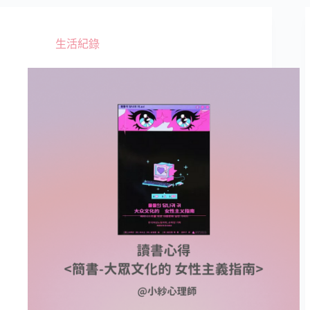
諮
商
嗎?
生活紀錄
心
理
師
分
享
4
個
大
重
點