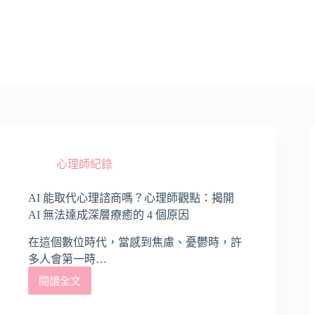
跳
至
主
要
內
容
心理師紀錄
AI 能取代心理諮商嗎？心理師觀點：揭開
AI 無法達成深層療癒的 4 個原因
在這個數位時代，當感到焦慮、憂鬱時，許
多人會第一時…
閱讀全文
AI
能