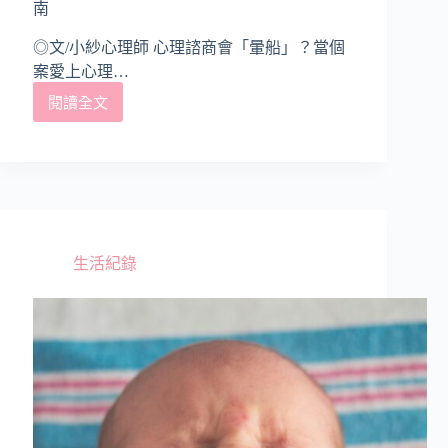
南
◎文/小紗心理師 心理諮商會「暈船」？當個
案愛上心理…
閱讀全文
當
個
案
愛
上
心
理
師，
生活紀錄
專
業
溝
通
與
界
線
處
理