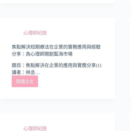
取
代
心
理
諮
商
心理師紀錄
嗎？
心
焦點解決短期療法在企業的實務應用與經驗
理
分享：為心理師開創藍海市場
師
觀
題目：焦點解決在企業的應用與實務分享(1)
點：
講者：林丞…
揭
開
閱讀全文
焦
AI
點
無
解
法
決
達
短
成
期
深
療
層
法
療
心理師紀錄