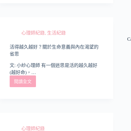
病
房
的
藝
術
治
心理師紀錄
,
生活紀錄
療
C
實
活得越久越好？關於生命意義與內在渴望的
務
省思
經
驗：
文: 小紗心理師 有一個迷思是活的越久越好
溫
(越好命)，…
柔
的
閱讀全文
活
陪
得
伴
越
與
久
生
越
命
好？
旅
關
程
於
心理師紀錄
的