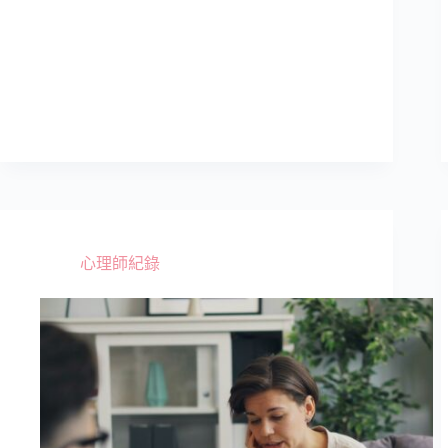
心
市
理
場
師
與
諮
商
所
準
備
者
的
小
祕
心理師紀錄
訣