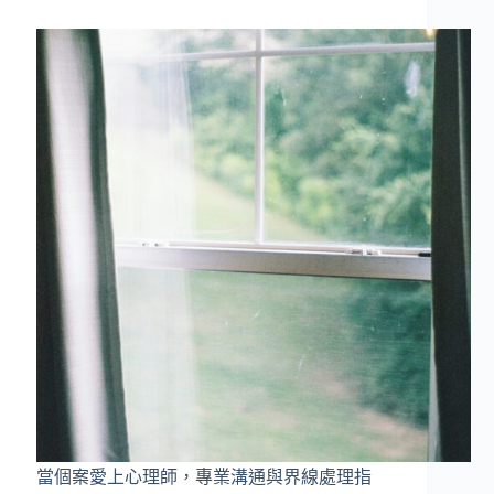
生
統
命
整
意
義
與
內
在
渴
望
的
省
思
當個案愛上心理師，專業溝通與界線處理指