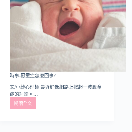
指
南
時事-厭童症怎麼回事?
文/小紗心理師 最近好像網路上掀起一波厭童
症的討論。…
閱讀全文
時
事-
厭
童
症