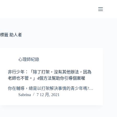
跳
至
主
要
內
容
標籤
助人者
心理師紀錄
非行少年：「除了打架，沒有其他辦法，因為
老師也不管。」4個方法幫助你引導個案喔
你在輔導，總是以打架解決事情的青少年嗎?…
Sabrina
7 12 月, 2021