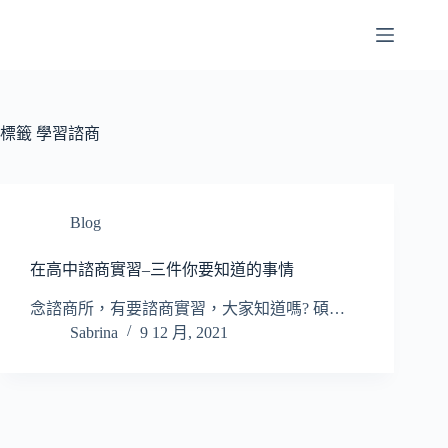
跳
至
主
要
內
容
標籤
學習諮商
Blog
在高中諮商實習–三件你要知道的事情
念諮商所，有要諮商實習，大家知道嗎? 碩…
Sabrina
9 12 月, 2021