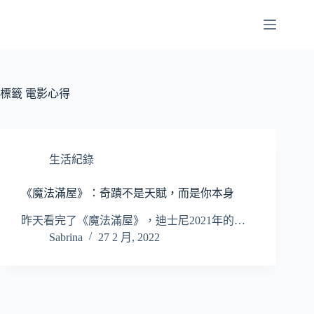
跳
至
主
要
內
容
標籤
電影心得
生活紀錄
《魔法滿屋》：奇蹟不是天賦，而是你本身
昨天看完了《魔法滿屋》，迪士尼2021年的…
Sabrina
27 2 月, 2022