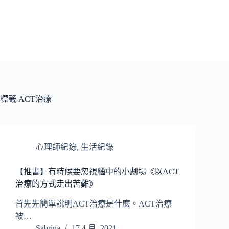
跳
至
主
要
內
容
標籤
ACT治療
心理師紀錄
,
生活紀錄
【推書】有時候要忽視腦中的小劇場《以ACT
治療的方式走出苦難》
首先先簡單說明ACT治療是什麼。ACT治療
被…
Sabrina
17 4 月, 2021