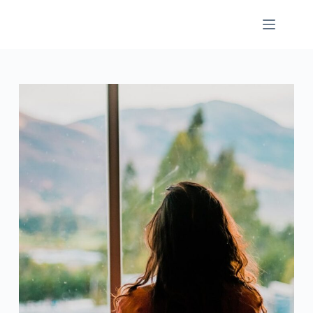
跳
至
主
要
內
容