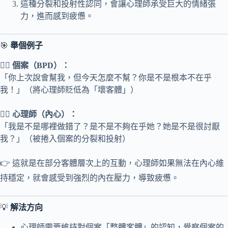
這種分裂和投射性認同，會讓心理師承受巨大的情緒張
力，進而感到疲憊。
🎯
舉個例子
👩‍⚕️
個案（BPD）：
「你上次說會幫我，但今天怎麼不幫？你是不是根本不在乎
我！」（將心理師貶低為「壞客體」）
👩‍⚕️
心理師（內心）：
「我是不是哪裡做錯了？是不是不夠在乎她？她是不是很討厭
我？」（被捲入個案的分裂和投射）
👉 這就是在部分客體層次上的互動，心理師如果無法在內心維
持穩定，就會感受到強烈的內在壓力，導致疲憊。
💡
解法方向
心理師需要維持對個案「整體客體」的認知，覺察個案的