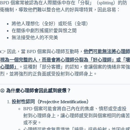
BPD 個案常被認為在人際關係中存在「分裂」（splitting）的防
衛機制，導致他們難以整合他人的好與壞特質，因此容易：
將他人理想化（全好）或貶低（全壞）
在關係中劇烈搖擺於愛與恨之間
無法接受他人的不完美
👉 因此，當 BPD 個案與心理師互動時，
他們可能無法將心理師
視為一個完整的人，而是會將心理師分裂為「好心理師」或「壞
心理師」
。這種對「部分客體」的認知，會讓個案的情緒非常強
烈，並將強烈的正負面感受投射到心理師身上。
😩
為什麼心理師會因此感到疲憊？
投射性認同（Projective Identification）
BPD 個案可能會將自己內在的焦慮、憤怒或空虛投
射到心理師身上，讓心理師感受到與個案相同的痛苦
或不安。
心理師可能會無意識地「接受」這些投射，並因此感