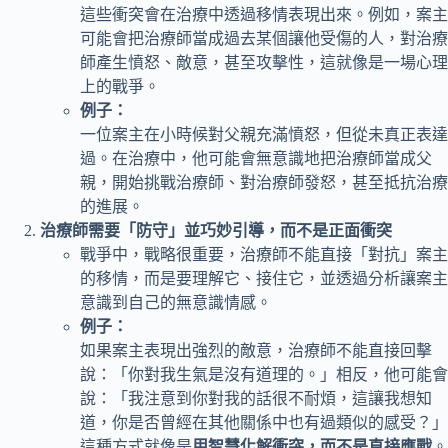
這些衝突會在治療中透過移情表現出來。例如，案主
可能會把治療師當成過去某個讓他受傷的人，對治療
師產生憤怒、敵意，甚至攻擊性，這就像是一場心理
上的戰爭。
例子：
一位案主在小時候對父親充滿憤怒，但從未真正表達
過。在治療中，他可能會無意識地把治療師當成父
親，開始挑戰治療師、對治療師發怒，甚至抵抗治療
的進展。
治療師需要「防守」並巧妙引導，而不是正面衝突
戰爭中，戰略很重要，治療師不能直接「對抗」案主
的移情，而是要理解它、接住它，並透過分析讓案主
意識到自己的無意識情感。
例子：
如果案主表現出強烈的敵意，治療師不能直接回擊
說：「你對我生氣是沒有道理的。」相反，他可能會
說：「我注意到你對我的話很不耐煩，這讓我想知
道，你是否曾經在其他關係中也有過類似的感受？」
這種方式就像是
用智慧化解衝突，而不是直接應戰
。