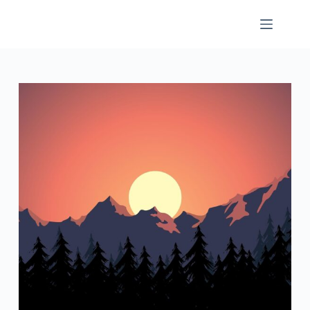
跳
至
主
要
內
容