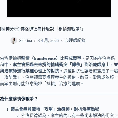
[精神分析] 佛洛伊德為什麼說「移情如戰爭?」
Sabrina
3 4 月, 2025
心理師紀錄
佛洛伊德把
移情（transference）比喻成戰爭
，是因為在治療過
程中，
案主會把過去未解的情緒衝突「轉移」到治療師身上，並
與治療師進行某種心理上的對抗
。這種對抗性讓治療變成了一場
「攻防戰」，治療師需要處理案主的投射、敵意、愛戀或依賴，
而案主則可能無意識地「抵抗」治療的進展。
為什麼移情像戰爭？
案主會無意識地「攻擊」治療師，對抗治療過程
佛洛伊德認為，案主的內心有一些尚未解決的衝突，