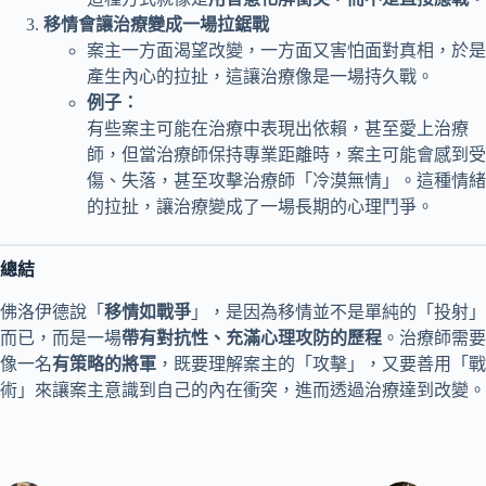
移情會讓治療變成一場拉鋸戰
案主一方面渴望改變，一方面又害怕面對真相，於是
產生內心的拉扯，這讓治療像是一場持久戰。
例子：
有些案主可能在治療中表現出依賴，甚至愛上治療
師，但當治療師保持專業距離時，案主可能會感到受
傷、失落，甚至攻擊治療師「冷漠無情」。這種情緒
的拉扯，讓治療變成了一場長期的心理鬥爭。
總結
佛洛伊德說「
移情如戰爭
」，是因為移情並不是單純的「投射」
而已，而是一場
帶有對抗性、充滿心理攻防的歷程
。治療師需要
像一名
有策略的將軍
，既要理解案主的「攻擊」，又要善用「戰
術」來讓案主意識到自己的內在衝突，進而透過治療達到改變。